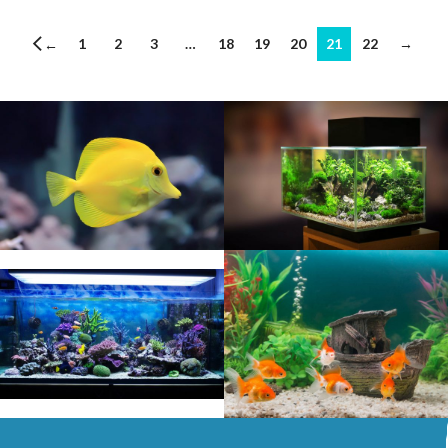
1
2
3
…
18
19
20
21
22
→
←