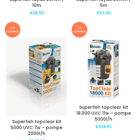
10m
5m
€
26,50
€
15,30
SUR
SUR
COMMANDE
COMMANDE
Superfish topclear kit
18.000 UVC 11w – pompe
5000l/h
Superfish topclear kit
€
314,95
5000 UVC 7w – pompe
2000l/h