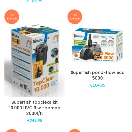
€
169,95
SUR
SUR
COMMANDE
COMMANDE
Superfish pond-flow eco
5000
€
104,95
Superfish topclear kit
10.000 UVC 9 w -pompe
3000l/h
€
249,95