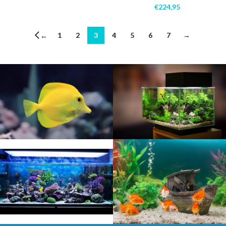
€
224,95
1
2
3
4
5
6
7
→
←