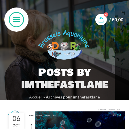
0
/
€
0,00
Posts by
imthefastlane
Accueil
»
Archives pour imthefastlane
06
OCT