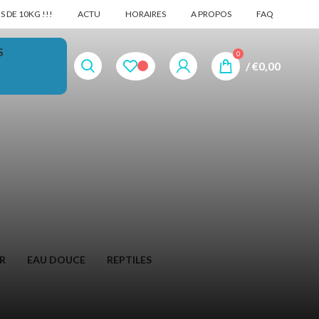
 DE 10KG !!!
ACTU
HORAIRES
A PROPOS
FAQ
S
0
/
€
0,00
R
EAU DOUCE
REPTILES