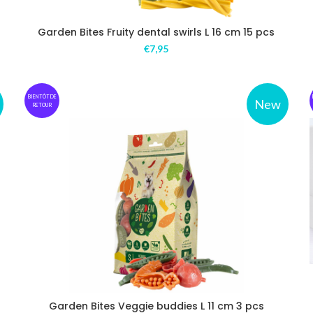
Garden Bites Fruity dental swirls L 16 cm 15 pcs
€
7,95
BIENTÔT DE
New
RETOUR
Garden Bites Veggie buddies L 11 cm 3 pcs