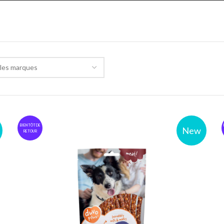
les marques
BIENTÔT DE
New
RETOUR