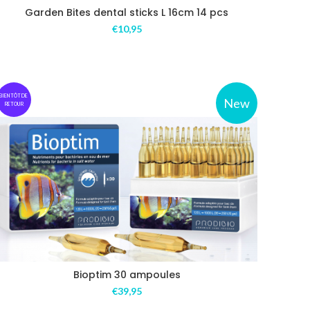
Garden Bites dental sticks L 16cm 14 pcs
€
10,95
BIENTÔT DE
New
RETOUR
Bioptim 30 ampoules
€
39,95