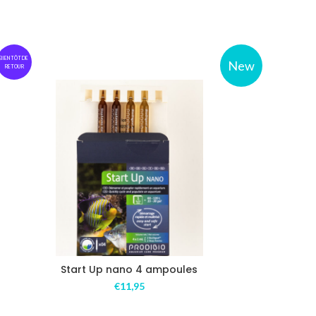
BIENTÔT DE
New
RETOUR
Start Up nano 4 ampoules
€
11,95