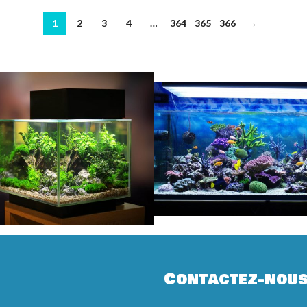
1
2
3
4
…
364
365
366
→
Contactez-nou