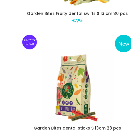
Garden Bites Fruity dental swirls S 13 cm 30 pcs
€
7,95
BIENTÔT DE
New
RETOUR
Garden Bites dental sticks S 13cm 28 pcs