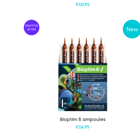
€
10,95
BIENTÔT DE
New
RETOUR
Bioptim 6 ampoules
€
16,95