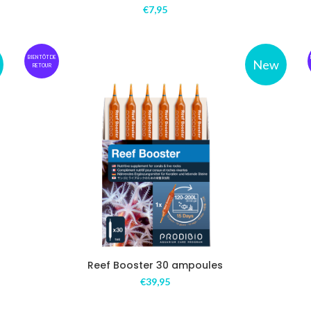
€
7,95
BIENTÔT DE
New
RETOUR
Reef Booster 30 ampoules
€
39,95