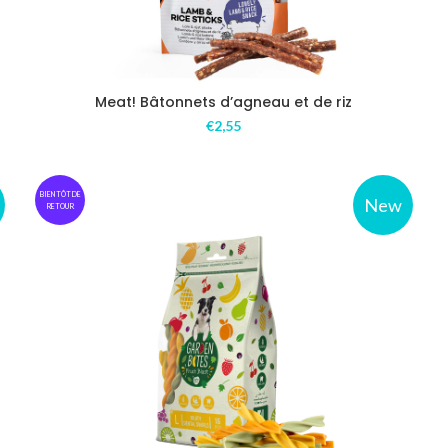
Meat! Bâtonnets d’agneau et de riz
€
2,55
BIENTÔT DE
New
RETOUR