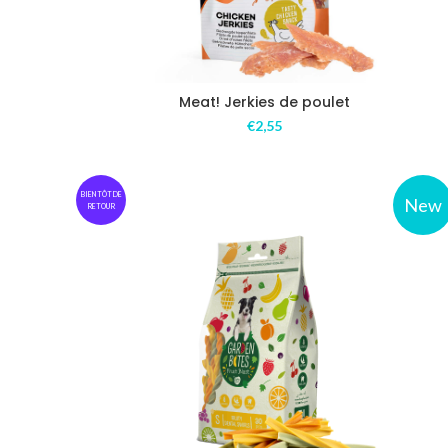
Meat! Jerkies de poulet
€
2,55
BIENTÔT DE
New
RETOUR