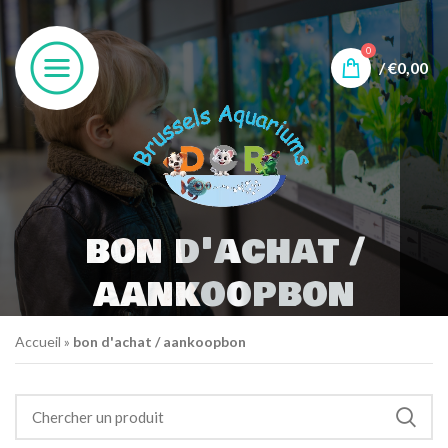
0
/
€
0,00
bon d'achat /
aankoopbon
Accueil
»
bon d'achat / aankoopbon