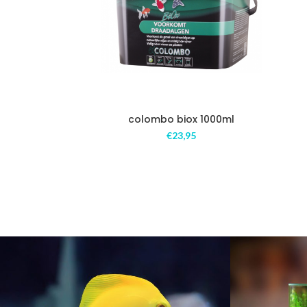
colombo biox 1000ml
€
23,95