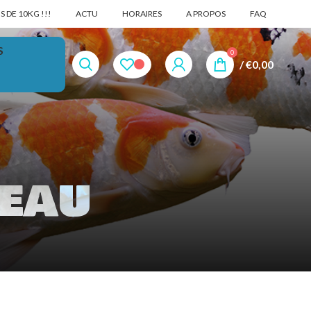
 DE 10KG !!!
ACTU
HORAIRES
A PROPOS
FAQ
S
0
/
€
0,00
'eau