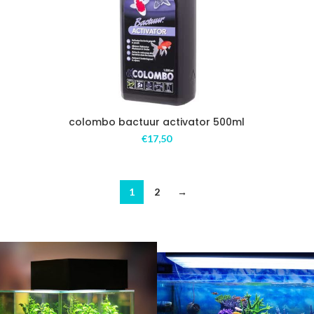
colombo bactuur activator 500ml
€
17,50
1
2
→