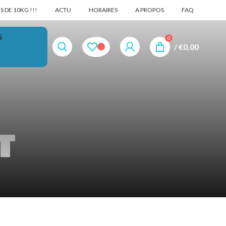
 DE 10KG !!!
ACTU
HORAIRES
A PROPOS
FAQ
S
0
/
€
0,00
t