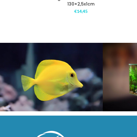
130×2,5x1cm
€
14,45