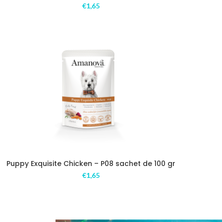
€
1,65
Puppy Exquisite Chicken – P08 sachet de 100 gr
€
1,65