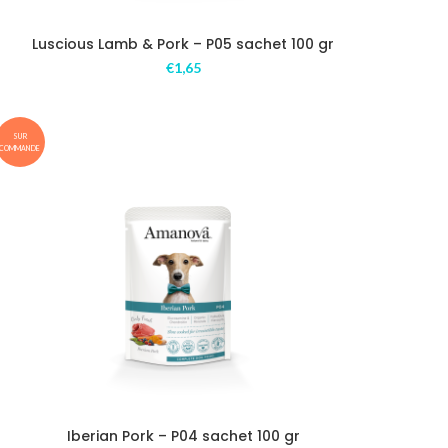
Luscious Lamb & Pork – P05 sachet 100 gr
€
1,65
SUR
COMMANDE
Iberian Pork – P04 sachet 100 gr