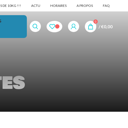
 DE 10KG !!!
ACTU
HORAIRES
A PROPOS
FAQ
S
0
/
€
0,00
tes