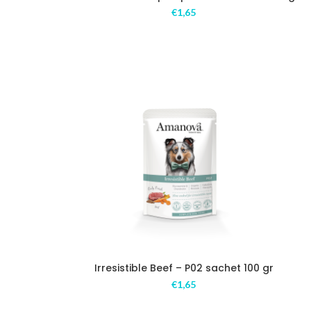
€
1,65
Irresistible Beef – P02 sachet 100 gr
€
1,65