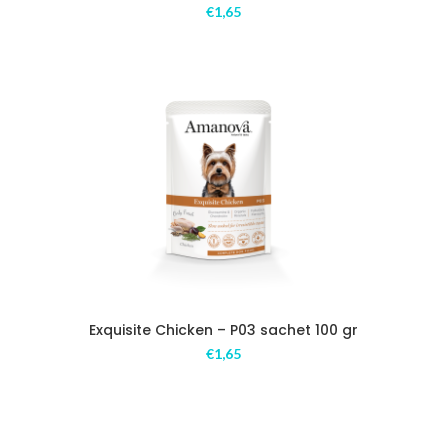
€
1,65
Exquisite Chicken – P03 sachet 100 gr
€
1,65