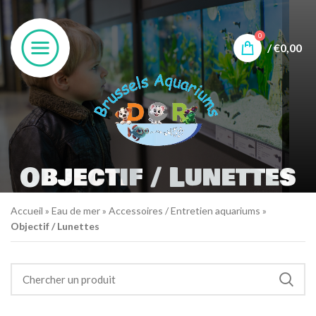
0
/
€
0,00
Objectif / Lunettes
Accueil
»
Eau de mer
»
Accessoires / Entretien aquariums
»
Objectif / Lunettes