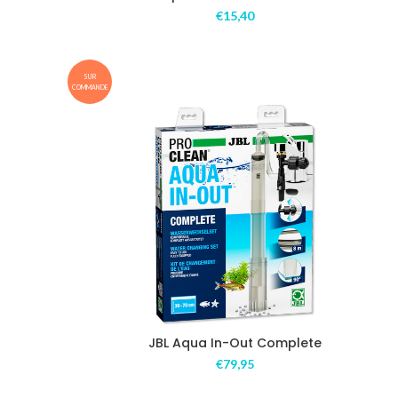
€
15,40
SUR
COMMANDE
JBL Aqua In-Out Complete
€
79,95