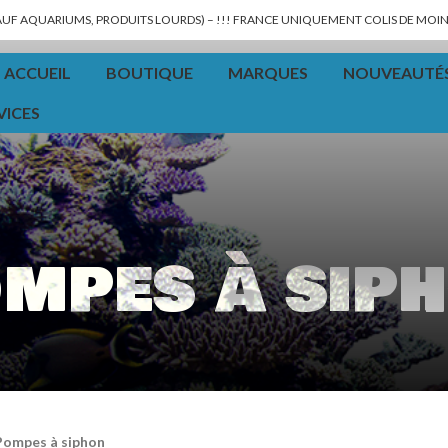
SAUF AQUARIUMS, PRODUITS LOURDS) – !!! FRANCE UNIQUEMENT COLIS DE MOINS
ACCUEIL
BOUTIQUE
MARQUES
NOUVEAUTÉ
VICES
mpes à sip
Pompes à siphon