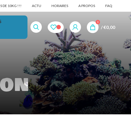
 DE 10KG !!!
ACTU
HORAIRES
A PROPOS
FAQ
S
0
/
€
0,00
hon