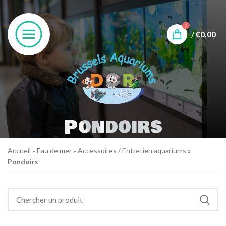
0
/
€
0,00
Pondoirs
Accueil
»
Eau de mer
»
Accessoires / Entretien aquariums
»
Pondoirs