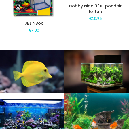
Hobby Nido 3.1XL pondoir
flottant
€
10,95
JBL NBox
€
7,00