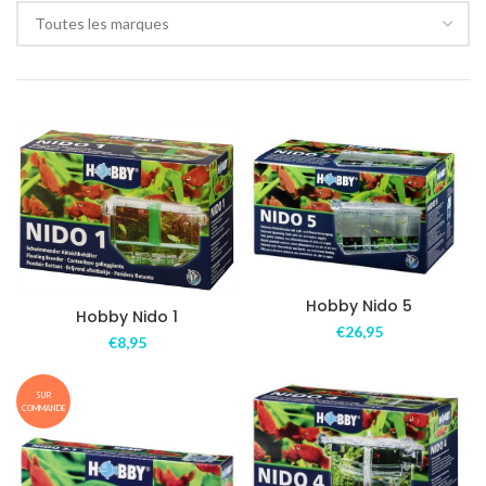
Toutes les marques
Hobby Nido 5
Hobby Nido 1
€
26,95
€
8,95
SUR
COMMANDE