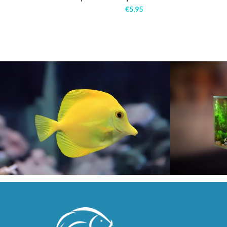
€
5,95