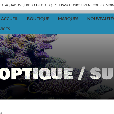
SAUF AQUARIUMS, PRODUITS LOURDS) – !!! FRANCE UNIQUEMENT COLIS DE MOINS
ACCUEIL
BOUTIQUE
MARQUES
NOUVEAUTÉ
VICES
 optique / s
ts