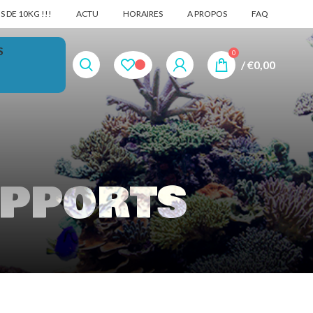
 DE 10KG !!!
ACTU
HORAIRES
A PROPOS
FAQ
S
0
/
€
0,00
upports