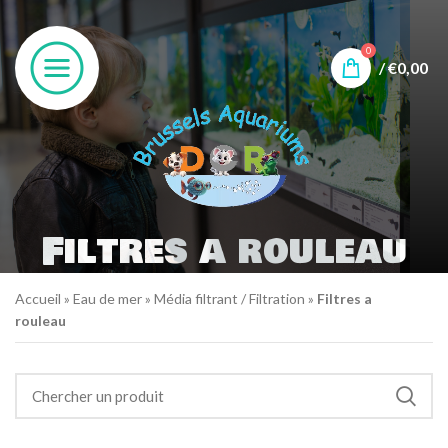
0
/
€
0,00
Filtres a rouleau
Accueil
»
Eau de mer
»
Média filtrant / Filtration
»
Filtres a
rouleau