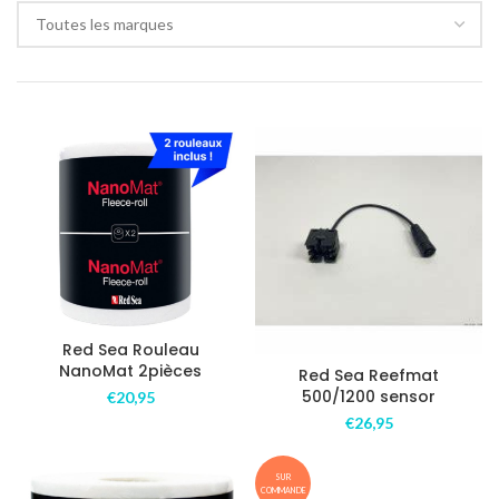
Toutes les marques
Red Sea Rouleau
NanoMat 2pièces
Red Sea Reefmat
500/1200 sensor
€
20,95
€
26,95
SUR
COMMANDE