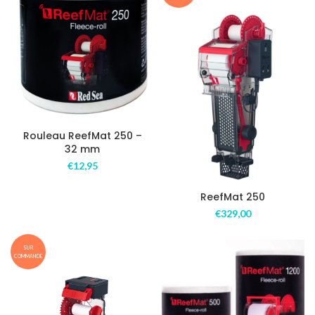
Rouleau ReefMat 250 –
32 mm
€
12,95
ReefMat 250
€
329,00
SUR
COMMANDE