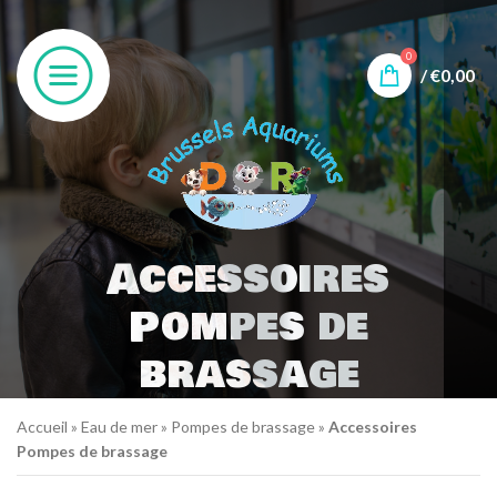
0
/
€
0,00
Accessoires
Pompes de
brassage
Accueil
»
Eau de mer
»
Pompes de brassage
»
Accessoires
Pompes de brassage