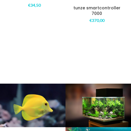
€
34,50
tunze smartcontroller
7000
€
370,00