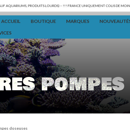
SAUF AQUARIUMS, PRODUITS LOURDS) – !!! FRANCE UNIQUEMENT COLIS DE MOINS
ACCUEIL
BOUTIQUE
MARQUES
NOUVEAUTÉ
VICES
res pompes
mpes doseuses