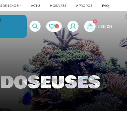
 DE 10KG !!!
ACTU
HORAIRES
A PROPOS
FAQ
S
0
/
€
0,00
 doseuses