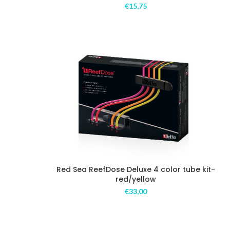
€
15,75
Red Sea ReefDose Deluxe 4 color tube kit-
red/yellow
€
33,00