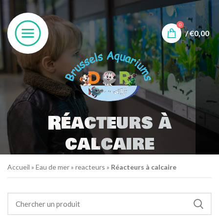
0
/
€
0,00
Réacteurs à
calcaire
Accueil
»
Eau de mer
»
reacteurs
»
Réacteurs à calcaire