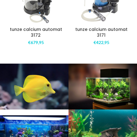
tunze calcium automat
tunze calcium automat
3172
3171
€
679,95
€
422,95