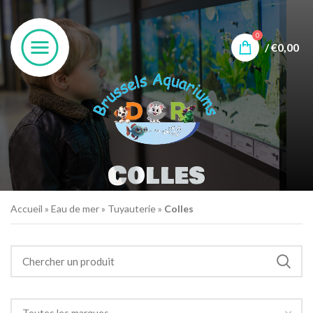
0
/
€
0,00
Colles
Accueil
»
Eau de mer
»
Tuyauterie
»
Colles
Toutes les marques