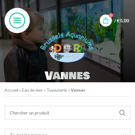
0
/
€
0,00
Vannes
Accueil
»
Eau de mer
»
Tuyauterie
»
Vannes
Toutes les marques