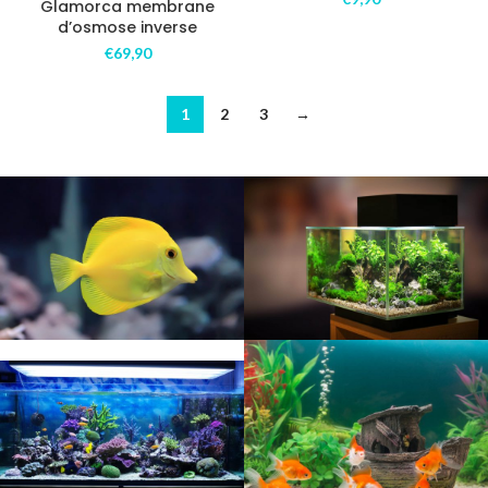
Glamorca membrane
d’osmose inverse
€
69,90
1
2
3
→