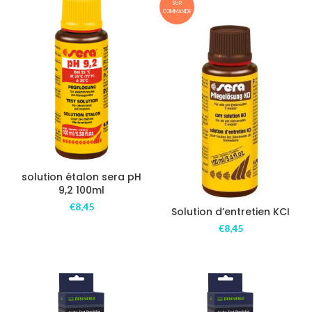
SUR
COMMANDE
solution étalon sera pH
9,2 100ml
€
8,45
Solution d’entretien KCI
€
8,45