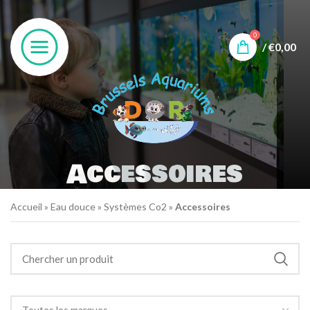
0
/
€
0,00
Accessoires
Accueil
»
Eau douce
»
Systèmes Co2
»
Accessoires
Toutes les marques