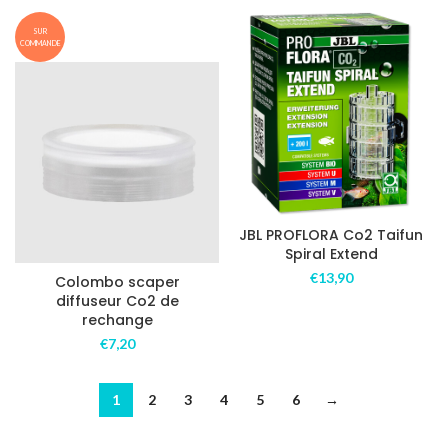
SUR
COMMANDE
JBL PROFLORA Co2 Taifun
Spiral Extend
€
13,90
Colombo scaper
diffuseur Co2 de
rechange
€
7,20
1
2
3
4
5
6
→