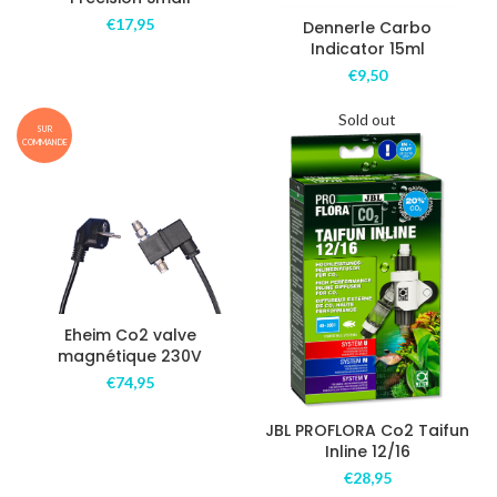
€
17,95
Dennerle Carbo
Indicator 15ml
€
9,50
Sold out
SUR
COMMANDE
Eheim Co2 valve
magnétique 230V
€
74,95
JBL PROFLORA Co2 Taifun
Inline 12/16
€
28,95