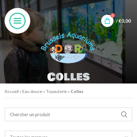
0
/
€
0,00
Colles
Accueil
»
Eau douce
»
Tuyauterie
»
Colles
Toutes les marques