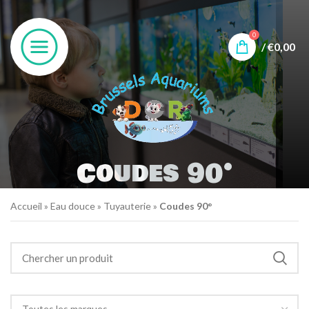
0
/
€
0,00
Coudes 90°
Accueil
»
Eau douce
»
Tuyauterie
»
Coudes 90°
Toutes les marques