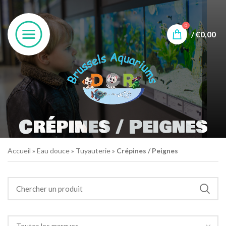
0
/
€
0,00
Crépines / Peignes
Accueil
»
Eau douce
»
Tuyauterie
»
Crépines / Peignes
Toutes les marques