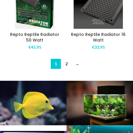
Repto Reptile Radiator
Repto Reptile Radiator 16
50 Watt
Watt
€
45,95
€
33,95
1
2
→