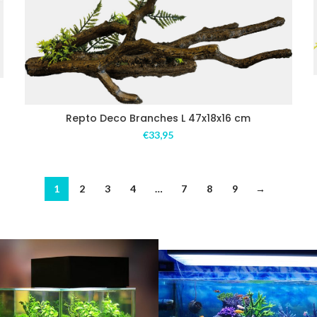
Repto Deco Branches L 47x18x16 cm
€
33,95
1
2
3
4
…
7
8
9
→