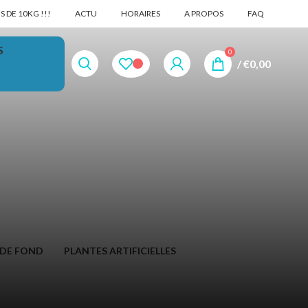
 DE 10KG !!!
ACTU
HORAIRES
A PROPOS
FAQ
S
0
/
€
0,00
n
 DE FOND
PLANTES ARTIFICIELLES