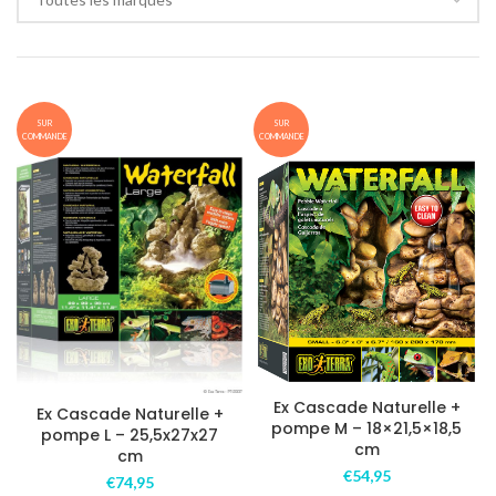
SUR
SUR
COMMANDE
COMMANDE
Ex Cascade Naturelle +
Ex Cascade Naturelle +
pompe M – 18×21,5×18,5
pompe L – 25,5x27x27
cm
cm
€
54,95
€
74,95