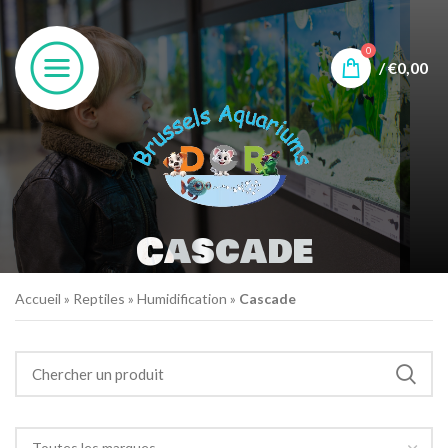
0
/
€
0,00
Cascade
Accueil
»
Reptiles
»
Humidification
»
Cascade
Toutes les marques