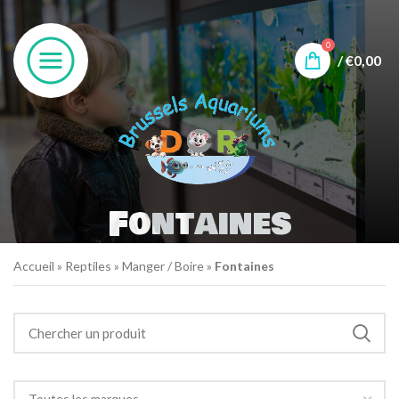
0
/
€
0,00
Fontaines
Accueil
»
Reptiles
»
Manger / Boire
»
Fontaines
Toutes les marques