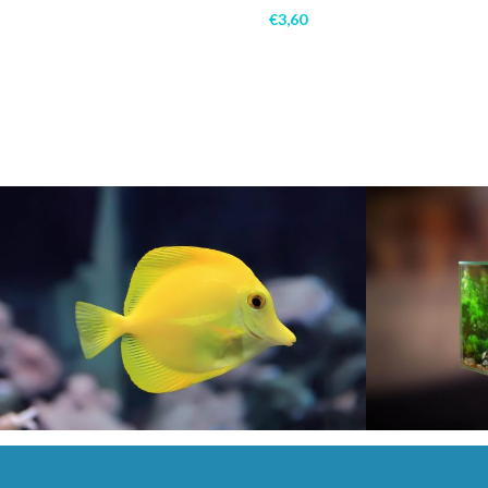
€
3,60