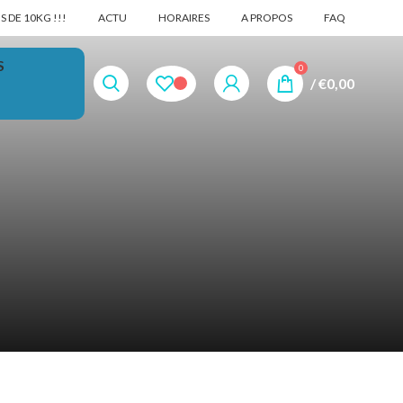
 DE 10KG !!!
ACTU
HORAIRES
A PROPOS
FAQ
S
0
/
€
0,00