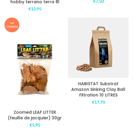
€
7,50
hobby terrano terra 8l
€
13,95
SUR
COMMANDE
HABISTAT Substrat
Amazon Sinking Clay Ball
Filtration 10 LITRES
€
17,70
Zoomed LEAF LITTER
(feuille de jacquier) 30gr
€
5,95