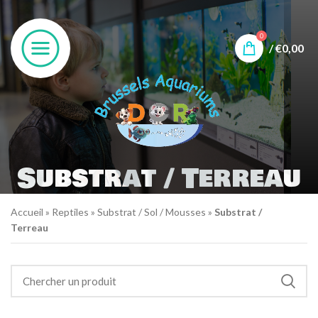
0
/
€
0,00
Substrat / Terreau
Accueil
»
Reptiles
»
Substrat / Sol / Mousses
»
Substrat /
Terreau