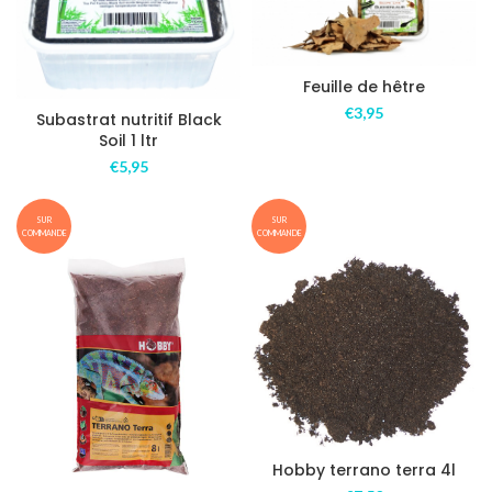
Feuille de hêtre
€
3,95
Subastrat nutritif Black
Soil 1 ltr
€
5,95
SUR
SUR
COMMANDE
COMMANDE
Hobby terrano terra 4l