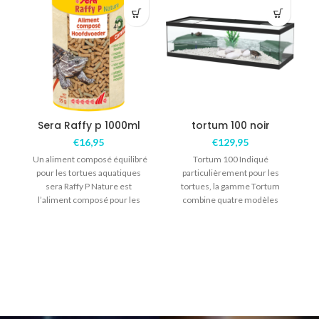
Sera Raffy p 1000ml
tortum 100 noir
€
16,95
€
129,95
Un aliment composé équilibré
Tortum 100 Indiqué
pour les tortues aquatiques
particulièrement pour les
sera Raffy P Nature est
tortues, la gamme Tortum
l’aliment composé pour les
combine quatre modèles
i
reptiles carnivores tels
différentes qui comprennent
les éléments nécessaires à