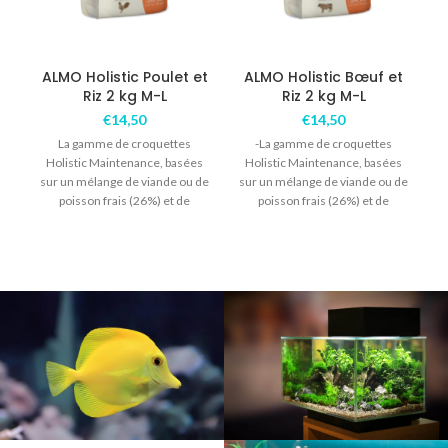
ALMO Holistic Poulet et
ALMO Holistic Bœuf et
Riz 2 kg M-L
Riz 2 kg M-L
€
14,50
€
14,50
La gamme de croquettes
-La gamme de croquettes
L
Holistic Maintenance, basées
Holistic Maintenance, basées
sur un mélange de viande ou de
sur un mélange de viande ou de
poisson frais (26%) et de
poisson frais (26%) et de
déshydratés
déshydratés