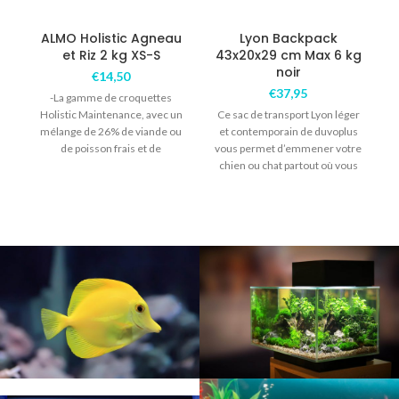
ALMO Holistic Agneau
Lyon Backpack
et Riz 2 kg XS-S
43x20x29 cm Max 6 kg
noir
€
14,50
€
37,95
-La gamme de croquettes
Holistic Maintenance, avec un
Ce sac de transport Lyon léger
mélange de 26% de viande ou
et contemporain de duvoplus
de poisson frais et de
vous permet d’emmener votre
déshydratés
chien ou chat partout où vous