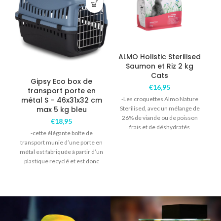
ALMO Holistic Sterilised
Saumon et Riz 2 kg
Cats
Gipsy Eco box de
€
16,95
transport porte en
métal S – 46x31x32 cm
-Les croquettes Almo Nature
max 5 kg bleu
Sterilised, avec un mélange de
s
26% de viande ou de poisson
€
18,95
frais et de déshydratés
-cette élégante boîte de
d’animaux,
transport munie d’une porte en
métal est fabriquée à partir d’un
plastique recyclé et est donc