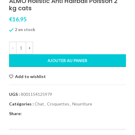
ALMO Holistic Anti Hairball Poisson 2
kg cats
€
16,95
2 en stock
AJOUTER AU PANIER
Add to wishlist
UGS :
8001154125979
Catégories :
Chat
,
Croquettes
,
Nourriture
Share: