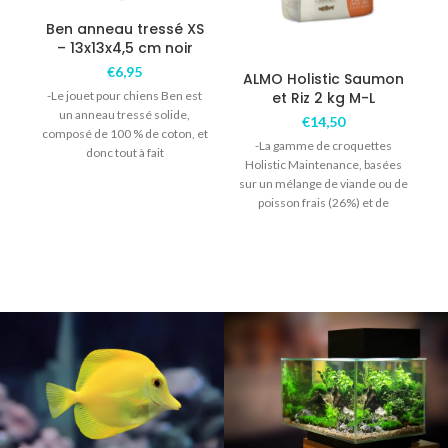
Ben anneau tressé XS
– 13x13x4,5 cm noir
€
6,95
ALMO Holistic Saumon
-Le jouet pour chiens Ben est
et Riz 2 kg M-L
un anneau tressé solide,
€
14,50
composé de 100 % de coton, et
-La gamme de croquettes
donc tout à fait
Holistic Maintenance, basées
sur un mélange de viande ou de
poisson frais (26%) et de
déshydratés