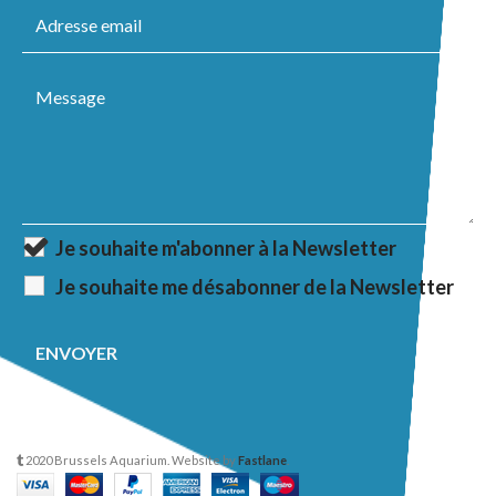
Je souhaite m'abonner à la Newsletter
Je souhaite me désabonner de la Newsletter
2020 Brussels Aquarium. Website by
Fastlane
.