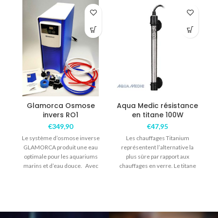
Glamorca Osmose
Aqua Medic résistance
invers RO1
en titane 100W
€
349,90
€
47,95
Le système d’osmose inverse
Les chauffages Titanium
GLAMORCA produit une eau
représentent l’alternative la
optimale pour les aquariums
plus sûre par rapport aux
marins et d’eau douce. Avec
chauffages en verre. Le titane
filtre de
résiste à l’eau de