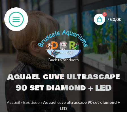
0
/
€
0,00
Back to products
Aquael cuve ultrascape
90 set diamond + LED
Accueil
»
Boutique
»
Aquael cuve ultrascape 90 set diamond +
LED