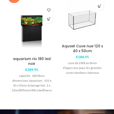
Aquael Cuve nue 120 x
40 x 50cm
€
184,95
aquarium rio 180 led
noir
cuve de 240l en 8mm
d’épaisseur pour les grandes
€
289,95
cuves tendeurs latéraux
capacité : 180 litres
dimensions aquarium : 101 x
41 x 50cm éclairage led : 2 x
23w (895mm) filtre bioflow m