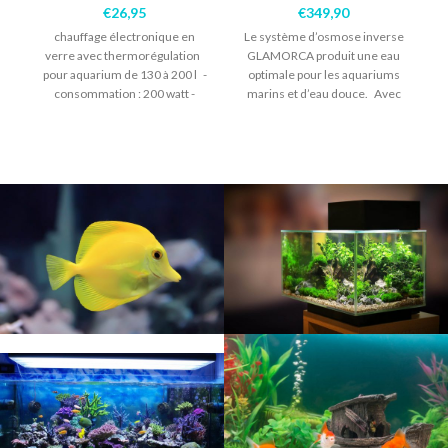
€
26,95
€
349,90
chauffage électronique en
Le système d’osmose inverse
verre avec thermorégulation
GLAMORCA produit une eau
pour aquarium de 130 à 200 l -
optimale pour les aquariums
r
consommation : 200 watt -
marins et d’eau douce. Avec
longueur
filtre de