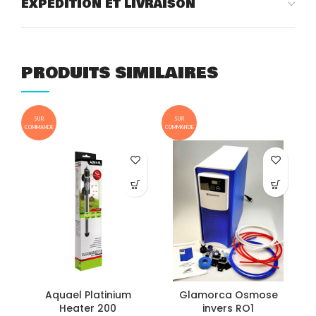
EXPÉDITION ET LIVRAISON
PRODUITS SIMILAIRES
SUR
SUR
COMMANDE
COMMANDE
COM
Aquael Platinium
Glamorca Osmose
A
Heater 200
invers RO1