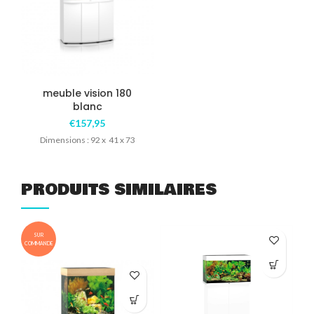
meuble vision 180
blanc
€
157,95
Dimensions : 92 x 41 x 73
PRODUITS SIMILAIRES
SUR
COMMANDE
COM