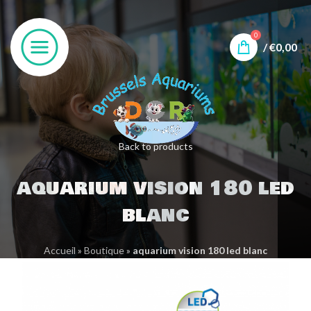
0
/
€
0,00
Back to products
aquarium vision 180 led
blanc
Accueil
»
Boutique
»
aquarium vision 180 led blanc