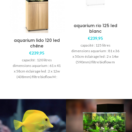
aquarium rio 125 led
blanc
€
239,95
aquarium lido 120 led
chêne
capacité : 125 litres
dimensions aquarium : 81 x 36
€
239,95
x 50cm éclairage led : 2 x 14w
capacité : 120 litres
(590mm) filtre bioflow m
dimensions aquarium : 61 x 41
x 58cm éclairage led : 2 x 12w
(438mm) filtre bioflow M :
2
comprenant les matières
filtrantes