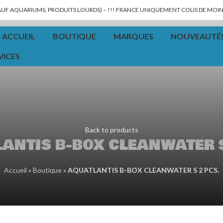
SAUF AQUARIUMS, PRODUITS LOURDS) – !!! FRANCE UNIQUEMENT COLIS DE MOINS
ACCUEIL
BOUTIQUE
MARQUES
NOUVEAUTÉ
VICES
Back to products
ANTIS B-BOX CLEANWATER S
Accueil
»
Boutique
»
AQUATLANTIS B-BOX CLEANWATER S 2 PCS.