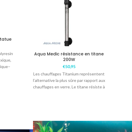
Statue
lyresin
Aqua Medic résistance en titane
Aqu
200W
xique,
gique–
€
50,95
Couleur
Les chauffages Titanium représentent
fil
l’alternative la plus sûre par rapport aux
chauffages en verre. Le titane résiste à
l’eau de