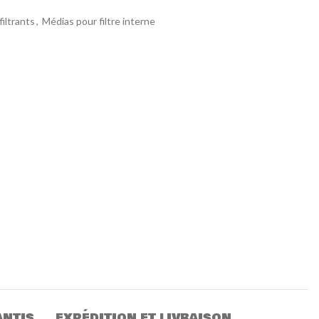
iltrants
,
Médias pour filtre interne
ANTIS
EXPÉDITION ET LIVRAISON