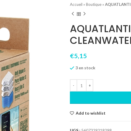
Accueil
»
Boutique
»
AQUATLANTIS
AQUATLANTI
CLEANWATER
€
5,15
3 en stock
Add to wishlist
UGS :
5607329218298