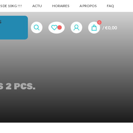
 DE 10KG !!!
ACTU
HORAIRES
A PROPOS
FAQ
S
0
/
€
0,00
 2 PCS.