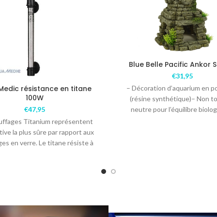
Blue Belle Pacific Ankor 
€
31,95
edic résistance en titane
– Décoration d’aquarium en po
100W
(résine synthétique)– Non to
€
47,95
neutre pour l’équilibre biolo
Convient pour l’eau douce – 
uffages Titanium représentent
unique, de
ative la plus sûre par rapport aux
es en verre. Le titane résiste à
l’eau de