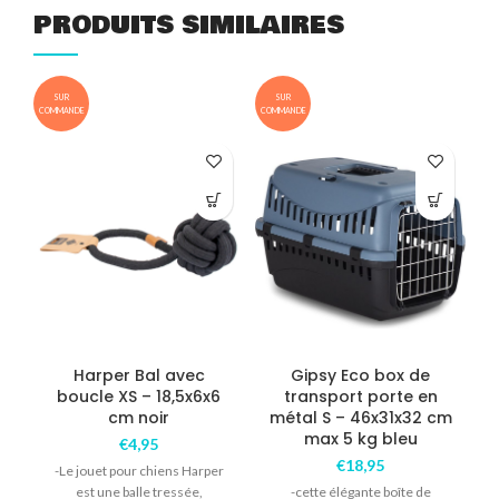
PRODUITS SIMILAIRES
SUR
SUR
COMMANDE
COMMANDE
e
Harper Bal avec
Gipsy Eco box de
boucle XS – 18,5x6x6
transport porte en
cm noir
métal S – 46x31x32 cm
max 5 kg bleu
€
4,95
€
18,95
-Le jouet pour chiens Harper
est une balle tressée,
-cette élégante boîte de