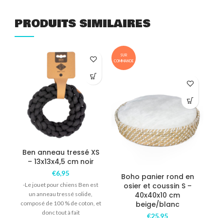
PRODUITS SIMILAIRES
SUR
COMMANDE
COM
Ben anneau tressé XS
– 13x13x4,5 cm noir
€
6,95
Boho panier rond en
-Le jouet pour chiens Ben est
osier et coussin S –
un anneau tressé solide,
40x40x10 cm
composé de 100 % de coton, et
beige/blanc
donc tout à fait
€
25,95