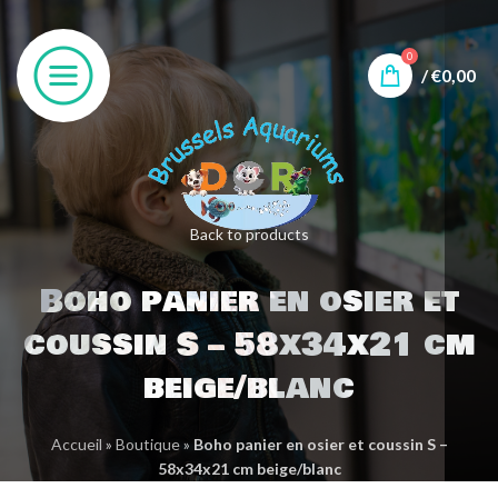
0
/
€
0,00
Back to products
Boho panier en osier et
coussin S – 58x34x21 cm
beige/blanc
Accueil
»
Boutique
»
Boho panier en osier et coussin S –
58x34x21 cm beige/blanc