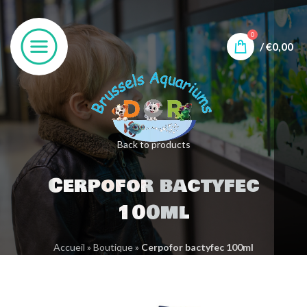
0
/
€
0,00
Back to products
Cerpofor bactyfec
100ml
Accueil
»
Boutique
»
Cerpofor bactyfec 100ml