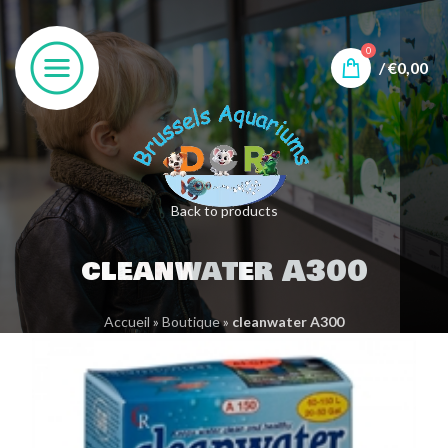
0
/
€
0,00
Back to products
cleanwater A300
Accueil
»
Boutique
»
cleanwater A300