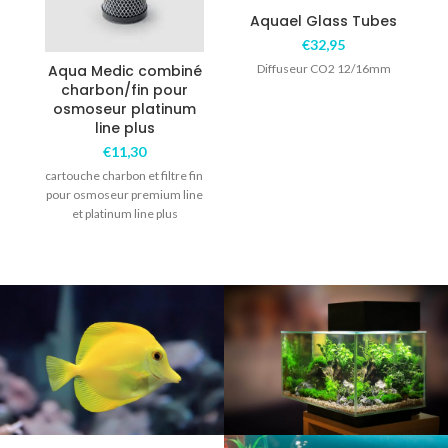
Aquael Glass Tubes
€
32,95
Aqua Medic combiné
Diffuseur CO2 12/16mm
charbon/fin pour
osmoseur platinum
line plus
€
11,30
cartouche charbon et filtre fin
pour osmoseur premium line
et platinum line plus