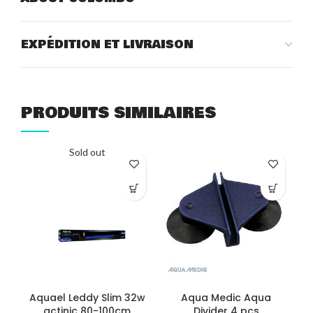
EXPÉDITION ET LIVRAISON
PRODUITS SIMILAIRES
Sold out
COM
Aquael Leddy Slim 32w
Aqua Medic Aqua
actinic 80-100cm
Divider 4 pcs