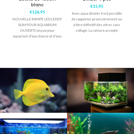
blanc
€
15,95
€
126,95
Avec aqua divider il est possible
NOUVELLE RAMPE LED LEDDY
de rapporter provisoirement ou
SLIM POUR AQUARIUM
à titre définitif des vitres sans
OUVERTConçue pour
collage. La rainure accepte
aquarium d’eau douce et d’eau
p
de merACTINIC émet une
température de