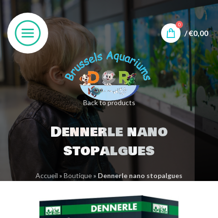
0
/
€
0,00
Back to products
Dennerle nano
stopalgues
Accueil
»
Boutique
»
Dennerle nano stopalgues