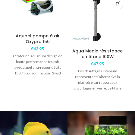
Aquael pompe à air
Oxypro 150
€
43,95
Aqua Medic résistance
aérateur d’aquarium design de
en titane 100W
haute performance fournit
€
47,95
avec clapet anti-retour débit :
Les chauffages Titanium
150l/h consommation : 2watt
représentent l’alternative la
plus sûre par rapport aux
chauffages en verre. Le titane
résiste à l’eau de