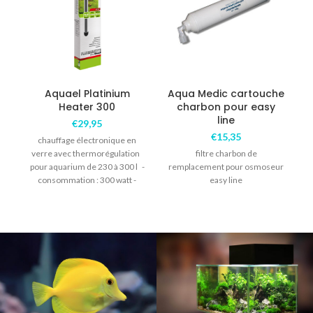
A
Aquael Platinium
Aqua Medic cartouche
Heater 300
charbon pour easy
line
N
€
29,95
€
15,35
chauffage électronique en
verre avec thermorégulation
filtre charbon de
pour aquarium de 230 à 300 l -
remplacement pour osmoseur
consommation : 300 watt -
easy line
longueur : 36cm -précision