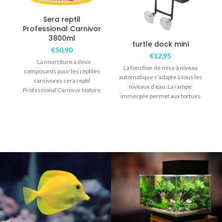
Sera reptil
Professional Carnivor
3800ml
turtle dock mini
€
50,90
€
12,95
La nourriture à deux
La fonction de mise à niveau
composants pour les reptiles
automatique s’adapte à tous les
carnivores sera reptil
niveaux d’eau. La rampe
Professional Carnivor Nature
immergée permet aux tortues
est l’aliment composé sans
d’accéder