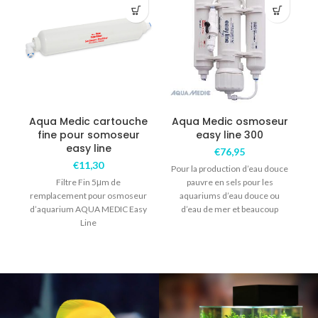
Aqua Medic cartouche
Aqua Medic osmoseur
A
fine pour somoseur
easy line 300
easy line
€
76,95
€
11,30
Pour la production d’eau douce
Filtre Fin 5μm de
pauvre en sels pour les
remplacement pour osmoseur
aquariums d’eau douce ou
d’aquarium AQUA MEDIC Easy
d’eau de mer et beaucoup
Line
d’autres