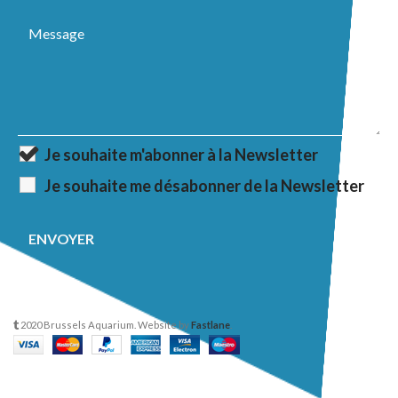
Je souhaite m'abonner à la Newsletter
Je souhaite me désabonner de la Newsletter
2020 Brussels Aquarium. Website by
Fastlane
.