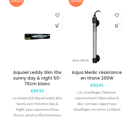
COMMANDE
COMMANDE
B
Aquael Leddy Slim 10w
Aqua Medic résistance
sunny day & night 50-
en titane 200W
70cm blanc
p
€
50,95
€
49,95
Les chauffages Titanium
l
La rampe LED Aquel Leddy Slim
représentent l’alternative la
Sunny avec fonction Day &
plus sûre par rapport aux
Night, pour aquarium d’eau
chauffages en verre. Le titane
douce, émet un flux lumineux
résiste à l’eau de