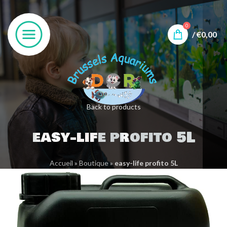
0
/
€
0,00
Back to products
easy-life profito 5L
Accueil
»
Boutique
»
easy-life profito 5L