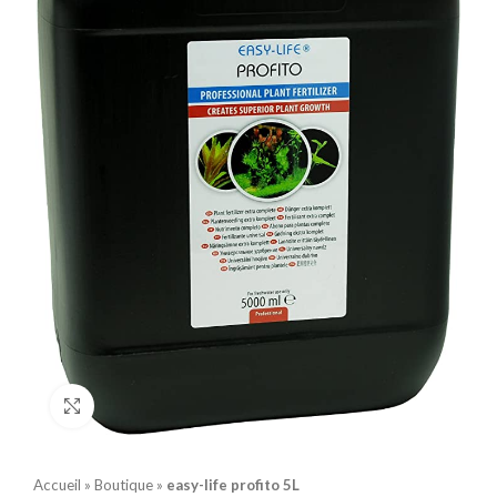
Click to enlarge
Accueil
»
Boutique
»
easy-life profito 5L