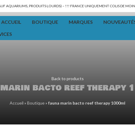
SAUF AQUARIUMS, PRODUITS LOURDS) – !!! FRANCE UNIQUEMENT COLIS DE MOINS
ACCUEIL
BOUTIQUE
MARQUES
NOUVEAUTÉ
VICES
Back to products
 marin bacto reef therapy 
Accueil
»
Boutique
»
fauna marin bacto reef therapy 1000ml