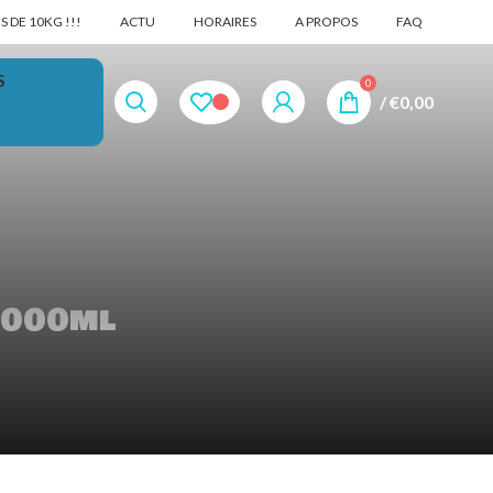
 DE 10KG !!!
ACTU
HORAIRES
A PROPOS
FAQ
S
0
/
€
0,00
1000ml