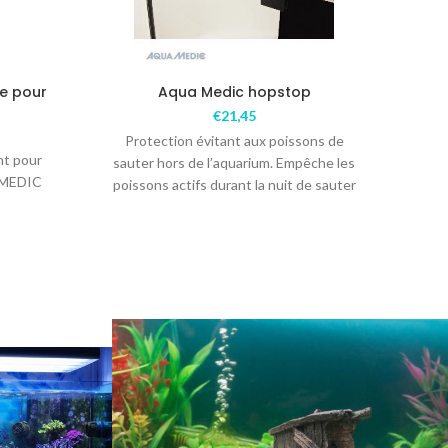
e pour
Aqua Medic hopstop
A
€
21,45
Protection évitant aux poissons de
cha
nt pour
sauter hors de l’aquarium. Empêche les
ther
 MEDIC
poissons actifs durant la nuit de sauter
à 
hors de