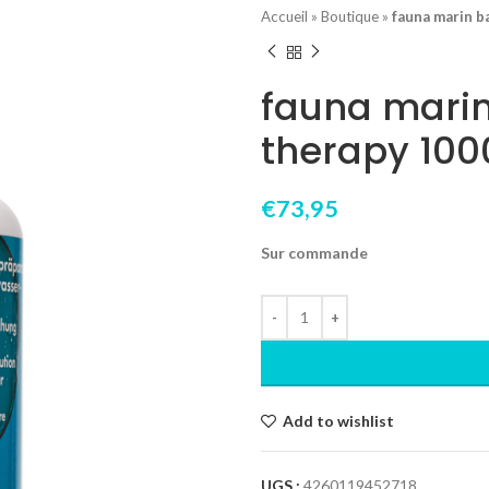
Accueil
»
Boutique
»
fauna marin b
fauna marin
therapy 10
€
73,95
Sur commande
Add to wishlist
UGS :
4260119452718