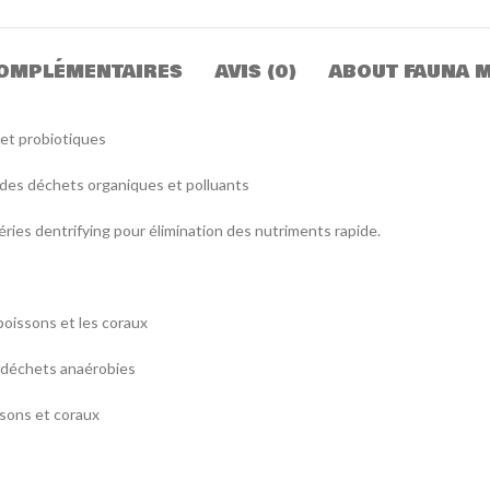
OMPLÉMENTAIRES
AVIS (0)
ABOUT FAUNA 
et probiotiques
des déchets organiques et polluants
téries dentrifying pour élimination des nutriments rapide.
poissons et les coraux
e déchets anaérobies
ssons et coraux